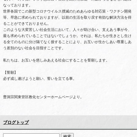
なっております。
世界各国でこの新型コロナウイルス撲滅のためあらゆる対応策・ワクチン開発
等、早急に求められておりますが、以前の生活を取り戻す有効な解決方法を得
ることができておりません。
このような大変苦しい社会生活において、人々が助け合い、支えあう事が今、
最も求められていることではないでしょうか。それは、私たちが生きとし生け
る全てのものに分け隔てなく接することにより、お互いが生かしあい尊重しあ
う差別のない社会を目指すことです。
私たちは、お互いを慈しみあえる社会にすることを誓願します。
【誓願】
必ず成し遂げようと願い、誓いを立てる事。
曹洞宗関東管区教化センターホームページより。
ブログトップ