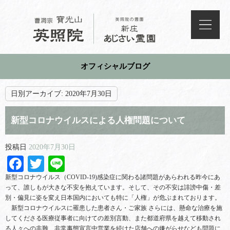
オフィシャルブログ
日別アーカイブ:
2020年7月30日
新型コロナウイルスによる人権問題について
投稿日
2020年7月30日
Facebook
Twitter
Line
新型コロナウイルス（COVID-19)感染症に関わる諸問題があらわれる昨今にあ
って、誰しもが大きな不安を抱えています。そして、その不安は誹謗中傷・差
別・偏見に姿を変え日本国内においても特に「人権」が危ぶまれております。
新型コロナウイルスに罹患した患者さん・ご家族 さらには、懸命な治療を施
してくださる医療従事者に向けての差別言動、また都道府県を越えて移動され
る人々への非難、非常事態宣言中営業を続けた店舗への嫌がらせなども問題に