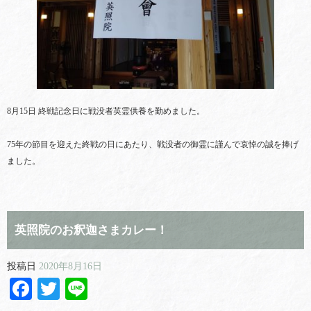
8月15日 終戦記念日に戦没者英霊供養を勤めました。
75年の節目を迎えた終戦の日にあたり、戦没者の御霊に謹んで哀悼の誠を捧げ
ました。
英照院のお釈迦さまカレー！
投稿日
2020年8月16日
Facebook
Twitter
Line