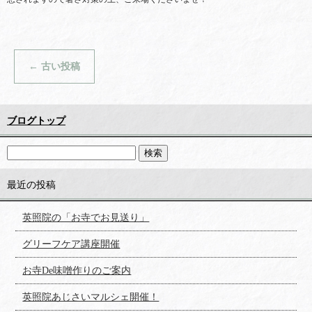
←
古い投稿
ブログトップ
最近の投稿
英照院の「お寺でお見送り」
グリーフケア講座開催
お寺De味噌作りのご案内
英照院あじさいマルシェ開催！