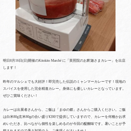
明日8月16日(日)開催のKitokito Marché に「英照院のお釈迦さまカレー」を出店
します！
昨年のマルシェでも大好評！即完売した伝説のミャンマーカレーです！現地の
スパイスを使用した完全精進カレー。身体にも優しいカレーとなっています。
ぜひご賞味ください！
カレーは出展者さんから、ご飯は「まゆの郷」さんからご購入ください。ご飯
は白米80g玄米80gの合い盛り¥200で提供していますので、カレーを何種かお求
めいただき、比べながら個性を楽しめるのが今回の醍醐味です。暑いことが予
想されますので暑さ対策の上、ご来場くださいませ！