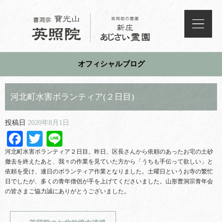
オフィシャルブログ
河北町水害ボランティア(２日目)
投稿日
2020年8月1日
Facebook
Twitter
Line
河北町水害ボランティア２日目。昨日、区長さんから依頼のあったお宅の土砂
撤去を終えたあと、我々の作業を見ていた方から「うちも手伝って欲しい」と
依頼を受け、連日のボランティア作業となりました。土曜日というお寺の繁忙
日でしたが、多くの青年僧侶が手を上げてくださいました。山形曹洞宗青年会
の皆さまご協力誠にありがとうございました。