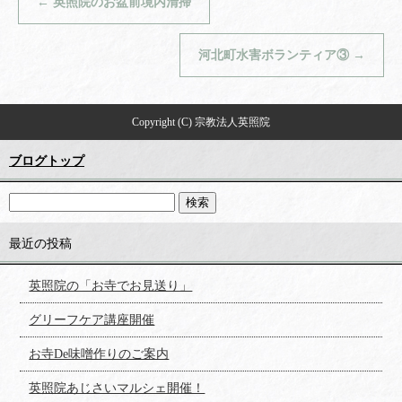
←
英照院のお盆前境内清掃
河北町水害ボランティア③
→
Copyright (C) 宗教法人英照院
ブログトップ
最近の投稿
英照院の「お寺でお見送り」
グリーフケア講座開催
お寺De味噌作りのご案内
英照院あじさいマルシェ開催！