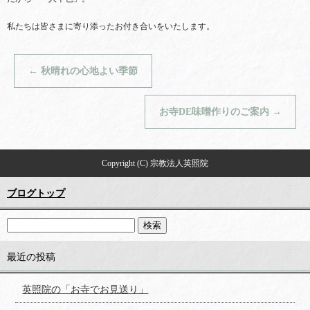
私たちは皆さまに寄り添ったお付き合いをいたします。
←
秋晴れの心地よい季節
お寺DE味噌作りのご案内
→
Copyright (C) 宗教法人英照院
ブログトップ
最近の投稿
英照院の「お寺でお見送り」