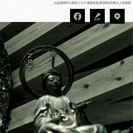
お盆期間中の新型コロナ感染対策(英照院)|宗教法人英照院