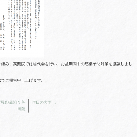
を鑑み、英照院では総代会を行い、お盆期間中の感染予防対策を協議しまし
のでご報告申し上げます。
真撮影IN 英
昨日の大雨
→
照院