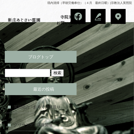
境内清掃（早朝労働奉仕）（４月 最終日曜）|宗教法人英照院
ブログトップ
最近の投稿
英照院の「お寺でお見送り」
グリーフケア講座開催