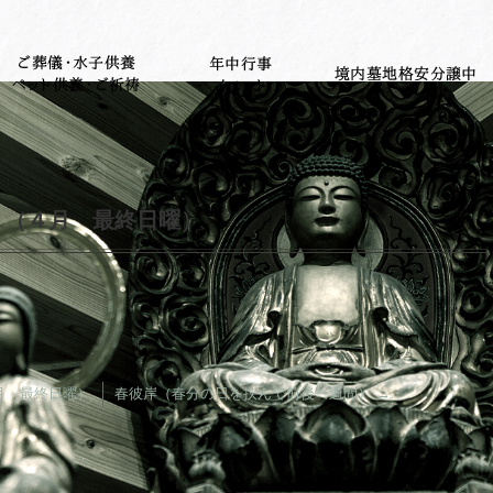
）（４月 最終日曜）
月 最終日曜）
春彼岸（春分の日を挟んで前後一週間）
→